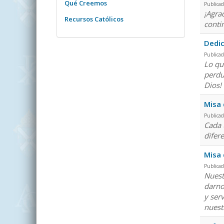
Qué Creemos
Publicad
¡Agra
Recursos Católicos
conti
Dedic
Publica
Lo qu
perdu
Dios!
Misa 
Publicad
Cada 
difer
Misa 
Publicad
Nuest
darno
y ser
nuest