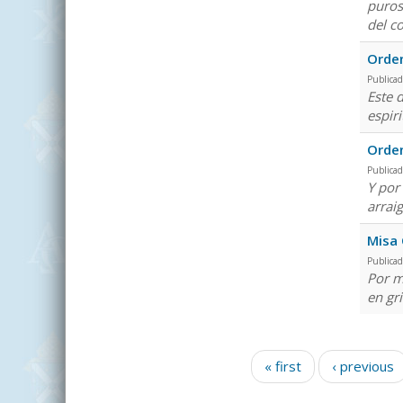
puros
del c
Orden
Publicad
Este 
espir
Orden
Publicad
Y por 
arrai
Misa 
Publicad
Por m
en gr
Pages
« first
‹ previous