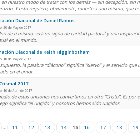
 en nuestro modo de tratar con los demás — sin decepción, sin m
orazón. Y esto requiere, obviamente, muerte a uno mismo, que es
ación Diaconal de Daniel Ramos
o: 20 de May de 2017
don de ti mismo será un signo de caridad pastoral y una inspiración
itual en el mundo.
ación Diaconal de Keith Higginbotham
o: 18 de May de 2017
supuesto, la palabra “diácono” significa “siervo” y el servicio que
gado en el amor.
Crismal 2017
o: 10 de April de 2017
edio de estas unciones nos convertimos en otro “Cristo”. Es por 
iego significa “el ungido” y nosotros hemos sido ungidos.
…
11
12
13
14
15
16
17
18
19