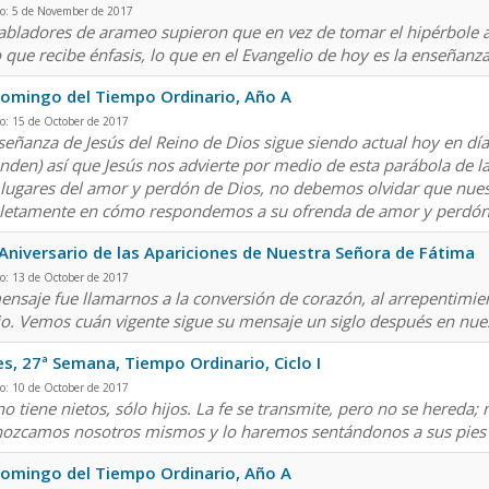
do: 5 de November de 2017
abladores de arameo supieron que en vez de tomar el hipérbole al 
 que recibe énfasis, lo que en el Evangelio de hoy es la enseñanz
omingo del Tiempo Ordinario, Año A
o: 15 de October de 2017
señanza de Jesús del Reino de Dios sigue siendo actual hoy en d
nden) así que Jesús nos advierte por medio de esta parábola de la
 lugares del amor y perdón de Dios, no debemos olvidar que nues
etamente en cómo respondemos a su ofrenda de amor y perdón
Aniversario de las Apariciones de Nuestra Señora de Fátima
o: 13 de October de 2017
ensaje fue llamarnos a la conversión de corazón, al arrepentimien
io. Vemos cuán vigente sigue su mensaje un siglo después en nue
s, 27ª Semana, Tiempo Ordinario, Ciclo I
o: 10 de October de 2017
no tiene nietos, sólo hijos. La fe se transmite, pero no se hereda;
nozcamos nosotros mismos y lo haremos sentándonos a sus pies 
omingo del Tiempo Ordinario, Año A