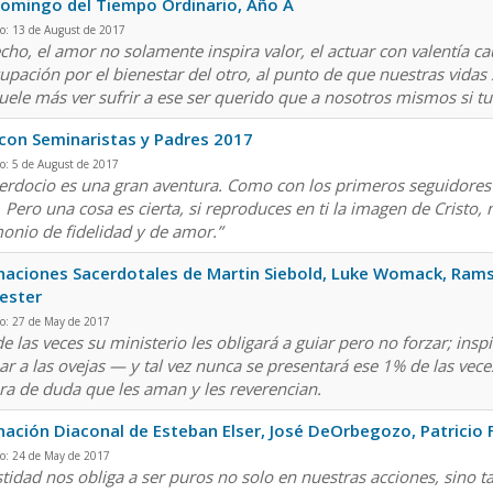
omingo del Tiempo Ordinario, Año A
o: 13 de August de 2017
cho, el amor no solamente inspira valor, el actuar con valentía c
upación por el bienestar del otro, al punto de que nuestras vida
uele más ver sufrir a ese ser querido que a nosotros mismos si t
con Seminaristas y Padres 2017
o: 5 de August de 2017
cerdocio es una gran aventura. Como con los primeros seguidores d
. Pero una cosa es cierta, si reproduces en ti la imagen de Cristo,
monio de fidelidad y de amor.”
aciones Sacerdotales de Martin Siebold, Luke Womack, Rams
ester
o: 27 de May de 2017
e las veces su ministerio les obligará a guiar pero no forzar; insp
ar a las ovejas — y tal vez nunca se presentará ese 1% de las vece
a de duda que les aman y les reverencian.
ación Diaconal de Esteban Elser, José DeOrbegozo, Patricio 
o: 24 de May de 2017
stidad nos obliga a ser puros no solo en nuestras acciones, sino