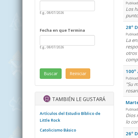
Date
Publica
Fecha en que Inicia
Los h
E.g., 08/07/2026
punto
28º D
Fecha en que Termina
Publicad
Date
Fecha en que Termina
La en
respo
E.g., 08/07/2026
otros
compl
100º 
Publicad
"Su m
rosar
TAMBIÉN LE GUSTARÁ
Marte
Publicad
Artículos del Estudio Bíblico de
Dios 
Little Rock
lo co
Catolicismo Básico
26º D