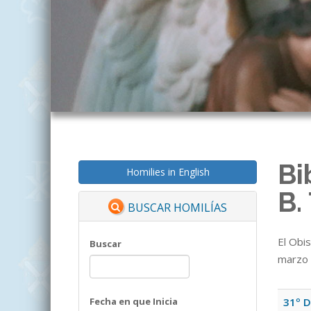
Bi
Homilies in English
B.
BUSCAR HOMILÍAS
El Obi
Buscar
marzo 
Fecha en que Inicia
31º D