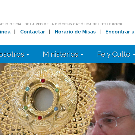
SITIO OFICIAL DE LA RED DE LA DIÓCESIS CATÓLICA DE LITTLE ROCK
ínea
|
Contactar
|
Horario de Misas
|
Encontrar u
osotros
Ministerios
Fe y Culto