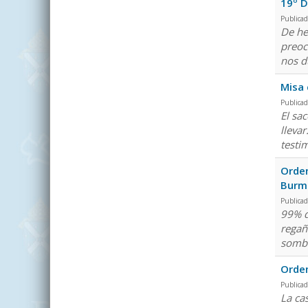
19º D
Publicad
De he
preoc
nos d
Misa 
Publicad
El sa
llevar
testi
Orden
Burm
Publicad
99% d
regañ
sombr
Orden
Publicad
La ca