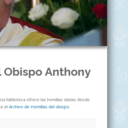
l Obispo Anthony
sta biblioteca ofrece las homilías dadas desde
te el
Archivo de Homilías del obispo
.