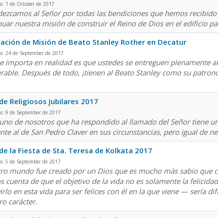
o: 1 de October de 2017
dezcamos al Señor por todas las bendiciones que hemos recibido
nuar nuestra misión de construir el Reino de Dios en el edificio p
ación de Misión de Beato Stanley Rother en Decatur
do: 24 de September de 2017
e importa en realidad es que ustedes se entreguen plenamente al 
rable. Después de todo, ¡tienen al Beato Stanley como su patrono 
de Religiosos Jubilares 2017
o: 9 de September de 2017
uno de nosotros que ha respondido al llamado del Señor tiene un
ente al de San Pedro Claver en sus circunstancias, pero igual de ne
de la Fiesta de Sta. Teresa de Kolkata 2017
o: 5 de September de 2017
ro mundo fue creado por un Dios que es mucho más sabio que c
s cuenta de que el objetivo de la vida no es solamente la felicida
virlo en esta vida para ser felices con él en la que viene — sería 
ro carácter.