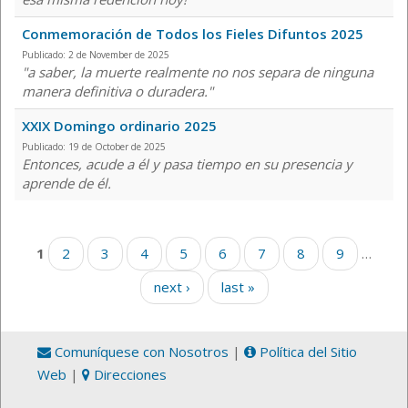
Conmemoración de Todos los Fieles Difuntos 2025
Publicado: 2 de November de 2025
"a saber, la muerte realmente no nos separa de ninguna
manera definitiva o duradera."
XXIX Domingo ordinario 2025
Publicado: 19 de October de 2025
Entonces, acude a él y pasa tiempo en su presencia y
aprende de él.
Pages
1
2
3
4
5
6
7
8
9
…
next ›
last »
Comuníquese con Nosotros
|
Política del Sitio
Web
|
Direcciones