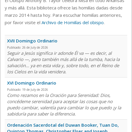
El Obispo Anthony B. Taylor celebra Misa en todo Arkansas
y más allá. Esta biblioteca ofrece las homilías dadas desde
marzo 2014 hasta hoy. Para escuchar homilías anteriores,
por favor visite el
Archivo de Homilías del obispo
.
XVII Domingo Ordinario
Publicado: 26 de July de 2026
Seguir a Jesús significa ir adonde Él va — es decir, al
Calvario —, pero también más allá de la tumba, hacia la
salvación... ya en esta vida y, sobre todo, en el Reino de
los Cielos en la vida venidera.
XVI Domingo Ordinario
Publicado: 19 de July de 2026
Como rezamos en la Oración para Serenidad: Dios,
concédeme serenidad para aceptar las cosas que no
puedo cambiar, valentía para cambiar lo que puedo ¡y la
sabiduría para saber la diferencia.
Ordenación Sacerdotal del Duwan Booker, Tuan Do,
Quinton Thomas, Christopher Elser and Joseph