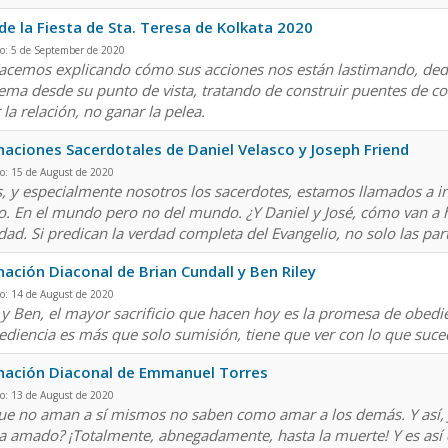
de la Fiesta de Sta. Teresa de Kolkata 2020
o: 5 de September de 2020
hacemos explicando cómo sus acciones nos están lastimando, dedi
ema desde su punto de vista, tratando de construir puentes de co
 la relación, no ganar la pelea.
aciones Sacerdotales de Daniel Velasco y Joseph Friend
o: 15 de August de 2020
, y especialmente nosotros los sacerdotes, estamos llamados a i
o. En el mundo pero no del mundo. ¿Y Daniel y José, cómo van a 
rdad. Si predican la verdad completa del Evangelio, no solo las pa
ación Diaconal de Brian Cundall y Ben Riley
o: 14 de August de 2020
 y Ben, el mayor sacrificio que hacen hoy es la promesa de obedien
ediencia es más que solo sumisión, tiene que ver con lo que suce
nación Diaconal de Emmanuel Torres
o: 13 de August de 2020
ue no aman a sí mismos no saben como amar a los demás. Y así,
a amado? ¡Totalmente, abnegadamente, hasta la muerte! Y es as