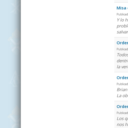
Misa 
Publicad
Y lo 
probl
salvar
Orden
Publicad
Todos
dentr
la ve
Orden
Publicad
Brian
La ob
Orde
Publicad
Los q
nos h