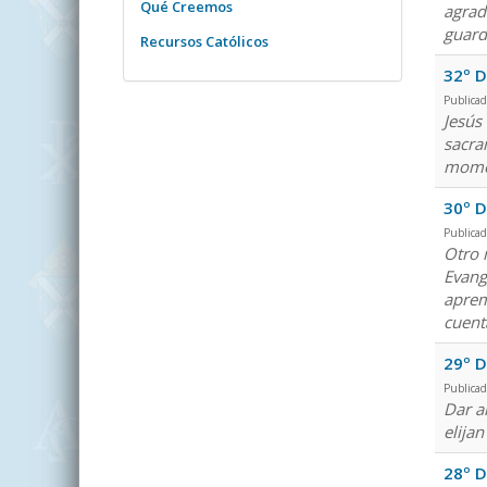
Qué Creemos
agrad
guardó
Recursos Católicos
32º D
Publica
Jesús
sacra
momen
30º D
Publicad
Otro 
Evang
aprem
cuent
29º D
Publicad
Dar a
elijan
28º D