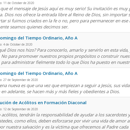
o: 11 de October de 2020
 que el mensaje de Jesús aquí es muy serio! Su invitación es muy
ga. Dios nos ofrece la entrada libre al Reino de Dios, sin importar
tar si fuimos criados en la fe o no, pero para permanecer en ese r
ente seamos quienes decimos ser.
omingo del Tiempo Ordinario, Año A
o: 4 de October de 2020
qué Dios nos hizo? Para conocerlo, amarlo y servirlo en esta vida, 
. No para promover nuestros propios propósitos o construir nuest
, para administrar fielmente todo lo que Dios ha puesto en nuest
omingo del Tiempo Ordinario, Año A
do: 27 de September de 2020
ena nueva es que una vez que empiezan a seguir a Jesús, sus vidas
 en adelante, se hacen más y más fieles y obedientes a Dios.
tución de Acólitos en Formación Diaconal
do: 12 de September de 2020
acólitos, tendrán la responsabilidad de ayudar a los sacerdotes y 
stedes, como ellos, deben esforzarse por vivir una vida de amor a
por nuestra salvación y es la víctima que ofrecemos al Padre cada 