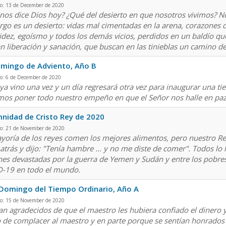
do: 13 de December de 2020
nos dice Dios hoy? ¿Qué del desierto en que nosotros vivimos? No 
go es un desierto: vidas mal cimentadas en la arena, corazones de
idez, egoísmo y todos los demás vicios, perdidos en un baldío q
n liberación y sanación, que buscan en las tinieblas un camino de
mingo de Adviento, Año B
do: 6 de December de 2020
ya vino una vez y un día regresará otra vez para inaugurar una tier
os poner todo nuestro empeño en que el Señor nos halle en paz 
nidad de Cristo Rey de 2020
do: 21 de November de 2020
yoría de los reyes comen los mejores alimentos, pero nuestro Re
 atrás y dijo: "Tenía hambre ... y no me diste de comer". Todos lo
nes devastadas por la guerra de Yemen y Sudán y entre los pobres
-19 en todo el mundo.
Domingo del Tiempo Ordinario, Año A
do: 15 de November de 2020
an agradecidos de que el maestro les hubiera confiado el dinero y
 de complacer al maestro y en parte porque se sentían honrados d