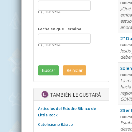
Date
Publica
Fecha en que Inicia
¿Qué 
E.g., 08/07/2026
embar
estup
añora
Fecha en que Termina
Date
Fecha en que Termina
2º Do
E.g., 08/07/2026
Publica
Jesús 
debem
Solem
Publica
La ma
hacia
regio
TAMBIÉN LE GUSTARÁ
COVID
Artículos del Estudio Bíblico de
33er 
Little Rock
Publica
Estab
Catolicismo Básico
deseo