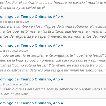
ecidos. Por el contrario, al tercer hombre no parecía importarl
 el dinero y se olvidó de él.
omingo del Tiempo Ordinario, Año A
do: 8 de November de 2020
 nos viene también en los milagros de la vida cotidiana: el nacim
mentos que recibimos, en las Escrituras que leemos, en momentos
tos de vergüenza y arrepentimiento, en los momentos de miedo 
omingo del Tiempo Ordinario, Año A
o: 25 de October de 2020
modo de decirlo es simplemente preguntarte “¿qué haría Jesús?”
elio de la Vida, su opción preferencial para los pobres y oprimi
iantes “¿cómo votaría Jesús?” Y también, en vista de su trato con
as a nuestros mandatarios una vez que terminan las elecciones?”
omingo del Tiempo Ordinario, Año A
o: 17 de October de 2020
l César lo que es del César: Hacer su deber cívico y votar. Pero Da
 al emitir ese voto.
omingo del Tiempo Ordinario, Año A