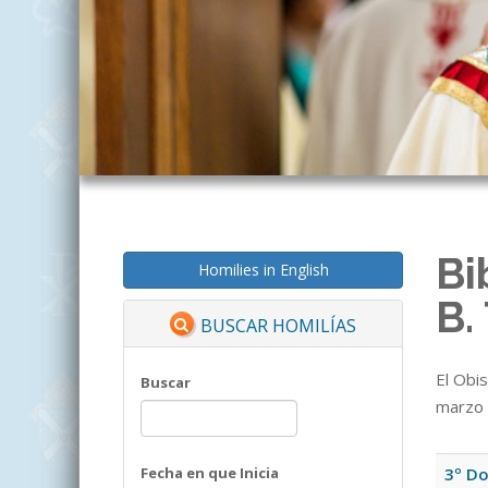
Bi
Homilies in English
B.
BUSCAR HOMILÍAS
El Obi
Buscar
marzo 
Fecha en que Inicia
3º Do