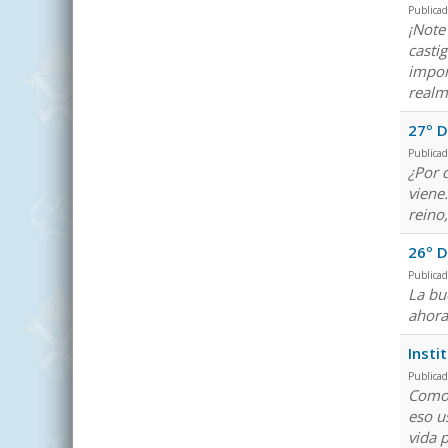
Publicad
¡Note
casti
impor
realm
27º D
Publicad
¿Por 
viene
reino
26º D
Publica
La bu
ahora
Insti
Publica
Como 
eso u
vida 