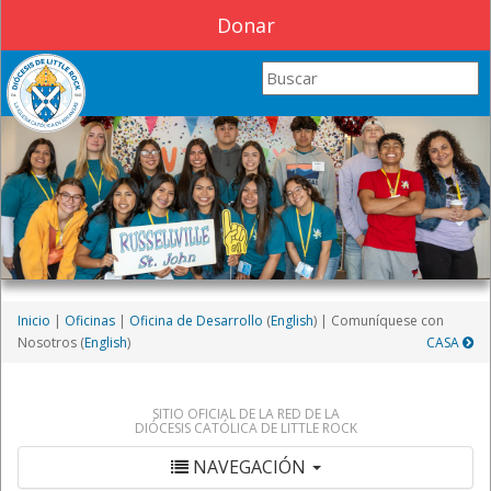
Donar
Search this site
Inicio
|
Oficinas
|
Oficina de Desarrollo
(
English
)
|
Comuníquese con
Nosotros (
English
)
CASA
SITIO OFICIAL DE LA RED DE LA
DIÓCESIS CATÓLICA DE LITTLE ROCK
NAVEGACIÓN