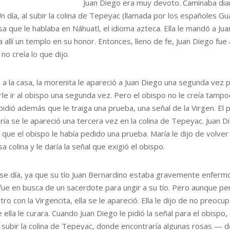
Juan Diego era muy devoto. Caminaba diari
Un día, al subir la colina de Tepeyac (llamada por los españoles 
a que le hablaba en Náhuatl, el idioma azteca. Ella le mandó a Jua
a allí un templo en su honor. Entonces, lleno de fe, Juan Diego fue
no creía lo que dijo.
a la casa, la morenita le apareció a Juan Diego una segunda vez 
le ir al obispo una segunda vez. Pero el obispo no le creía tamp
pidió además que le traiga una prueba, una señal de la Virgen. El
ría se le apareció una tercera vez en la colina de Tepeyac. Juan D
 que el obispo le había pedido una prueba. María le dijo de volver
sa colina y le daría la señal que exigió el obispo.
se día, ya que su tío Juan Bernardino estaba gravemente enfermo
fue en busca de un sacerdote para ungir a su tío. Pero aunque pe
ro con la Virgencita, ella se le apareció. Ella le dijo de no preocu
e ella le curara. Cuando Juan Diego le pidió la señal para el obispo, e
subir la colina de Tepeyac, donde encontraría algunas rosas — d