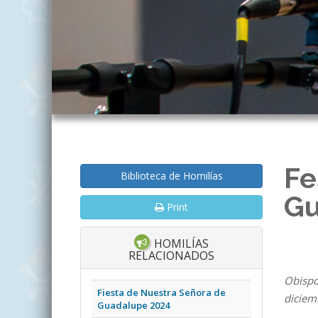
Fe
Biblioteca de Homilías
Gu
Print
HOMILÍAS
RELACIONADOS
Obispo 
Fiesta de Nuestra Señora de
diciem
Guadalupe 2024