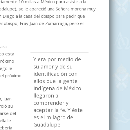
amente 10 millas a México para asistir a la
Guadalupe), se le apareció una Señora morena muy
n Diego a la casa del obispo para pedir que
 al obispo, Fray Juan de Zumárraga, pero el
para
oco esta
Y era por medio de
 próximo
su amor y de su
iego le
identificación con
 el próximo
ellos que la gente
indígena de México
llegaron a
, Juan
comprender y
rdió su
aceptar la fe.
Y éste
parse del
es el milagro de
lla le
Guadalupe.
ebería