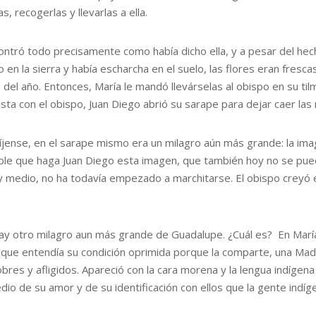
as, recogerlas y llevarlas a ella.
ontró todo precisamente como había dicho ella, y a pesar del he
o en la sierra y había escharcha en el suelo, las flores eran fre
 del año. Entonces, María le mandó llevárselas al obispo en su ti
sta con el obispo, Juan Diego abrió su sarape para dejar caer las 
fíjense, en el sarape mismo era un milagro aún más grande: la ima
ble que haga Juan Diego esta imagen, que también hoy no se pued
y medio, no ha todavía empezado a marchitarse. El obispo creyó es
ay otro milagro aun más grande de Guadalupe. ¿Cuál es? En María 
que entendía su condición oprimida porque la comparte, una Mad
bres y afligidos. Apareció con la cara morena y la lengua indíge
dio de su amor y de su identificación con ellos que la gente ind