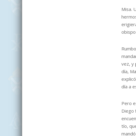
Misa. 
hermos
erigier
obispo 
Rumbo 
mandar
vez, y 
día, Ma
explicó
día a e
Pero e
Diego 
encuent
tío, qu
mandó 