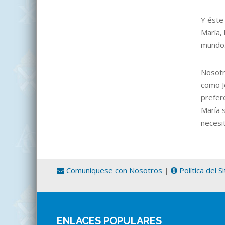
Y éste
María,
mundo
Nosotr
como J
prefer
María 
necesi
Comuníquese con Nosotros
|
Política del S
ENLACES POPULARES