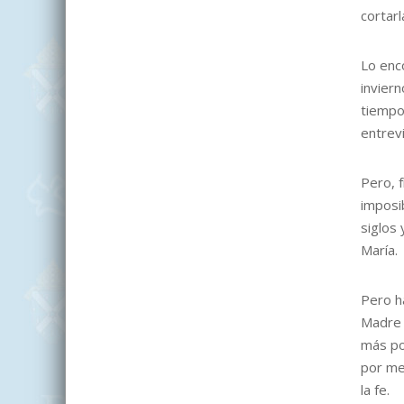
cortarl
Lo enc
inviern
tiempo
entrevi
Pero, 
imposi
siglos 
María.
Pero h
Madre 
más po
por me
la fe.