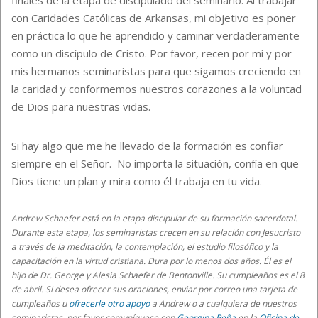
con Caridades Católicas de Arkansas, mi objetivo es poner
en práctica lo que he aprendido y caminar verdaderamente
como un discípulo de Cristo. Por favor, recen por mí y por
mis hermanos seminaristas para que sigamos creciendo en
la caridad y conformemos nuestros corazones a la voluntad
de Dios para nuestras vidas.
Si hay algo que me he llevado de la formación es confiar
siempre en el Señor. No importa la situación, confía en que
Dios tiene un plan y mira como
é
l trabaja en tu vida.
Andrew Schaefer está en la etapa discipular de su formación sacerdotal.
Durante esta etapa, los seminaristas crecen en su relación con Jesucristo
a través de la meditación, la contemplación, el estudio filosófico y la
capacitación en la virtud cristiana. Dura por lo menos dos años. Él es el
hijo de Dr. George y Alesia Schaefer de Bentonville. Su cumpleaños es el 8
de abril. Si desea ofrecer sus oraciones, enviar por correo una tarjeta de
cumpleaños u
ofrecerle otro apoyo
a Andrew o a cualquiera de nuestros
seminaristas, por favor comuníquese con
Georgina Peña
en la
Oficina de