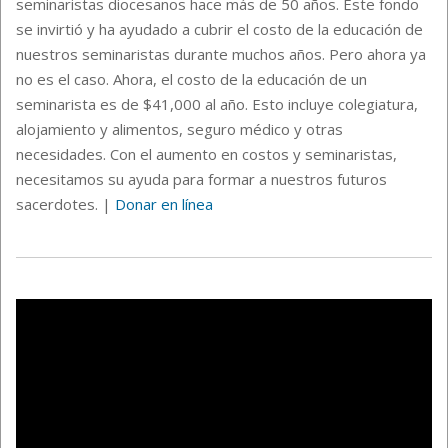
seminaristas diocesanos hace más de 50 años. Este fondo
se invirtió y ha ayudado a cubrir el costo de la educación de
nuestros seminaristas durante muchos años. Pero ahora ya
no es el caso. Ahora, el costo de la educación de un
seminarista es de $41,000 al año. Esto incluye colegiatura,
alojamiento y alimentos, seguro médico y otras
necesidades. Con el aumento en costos y seminaristas,
necesitamos su ayuda para formar a nuestros futuros
sacerdotes. |
Donar en línea