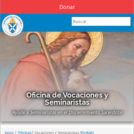
Donar
Search this site
Oficina de Vocaciones y
Seminaristas
Ayude a Seminaristas en el Discernimiento Sacerdotal
Inicio
|
Oficinas
|
Vocaciones y Seminaristas (
English
)