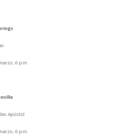
prings
an
marzo, 6 p.m.
nville
das Apóstol
marzo, 6 p.m.