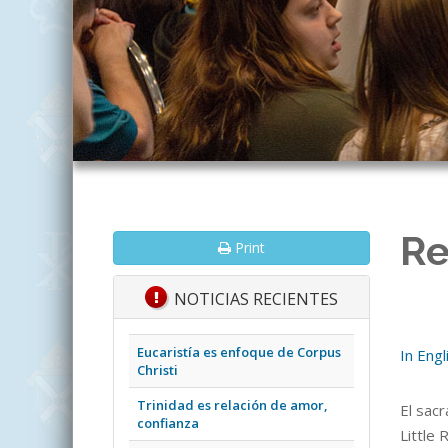
Re
Print
NOTICIAS RECIENTES
Eucaristía es enfoque de Corpus
In Engl
Christi
Trinidad es relación de amor,
El sacr
confianza
Little 