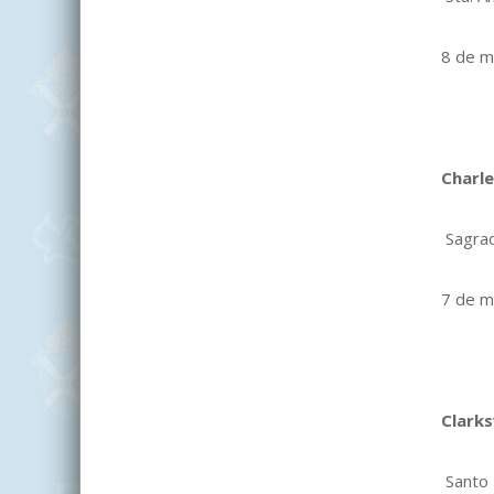
8 de m
Charl
Sagra
7 de m
Clarks
Santo