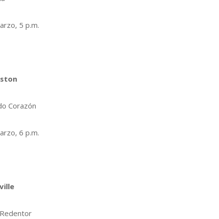
arzo, 5 p.m.
eston
do Corazón
arzo, 6 p.m.
ville
 Redentor