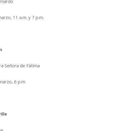
rnardo
arzo, 11 a.m. y 7 p.m.
n
a Señora de Fátima
marzo, 6 p.m.
ille
na