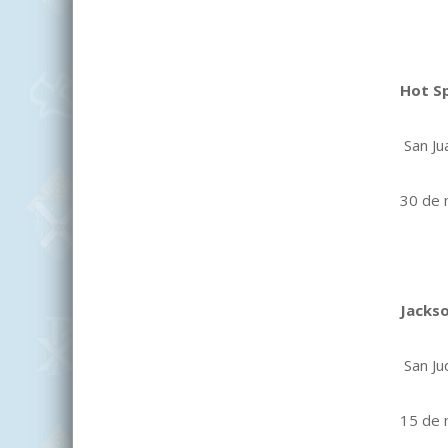
Hot S
San Ju
30 de 
Jackso
San Ju
15 de 