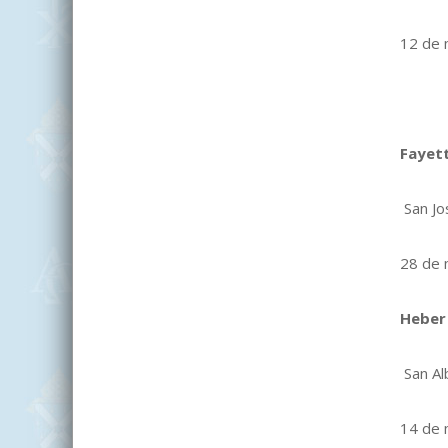
12 de 
Fayett
San Jo
28 de 
Heber
San Al
14 de 