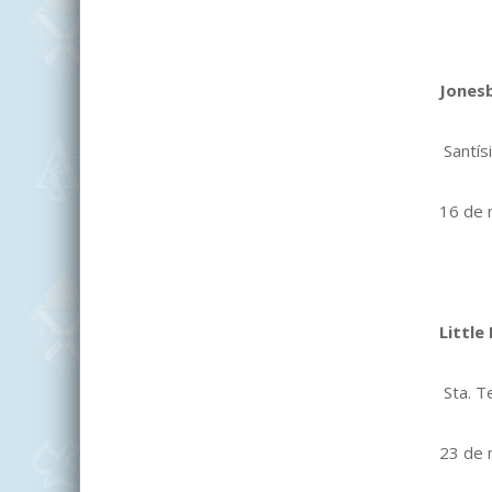
Jones
Santís
16 de 
Little
Sta. T
23 de 