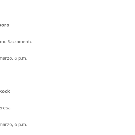
boro
imo Sacramento
marzo, 6 p.m.
 Rock
eresa
marzo, 6 p.m.