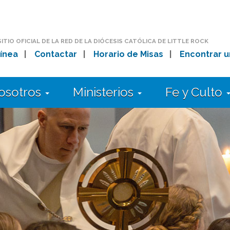
SITIO OFICIAL DE LA RED DE LA DIÓCESIS CATÓLICA DE LITTLE ROCK
ínea
|
Contactar
|
Horario de Misas
|
Encontrar u
osotros
Ministerios
Fe y Culto