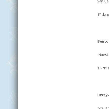
San Be
1º de m
Bento
Nuestr
16 de 
Berryv
Sta. A