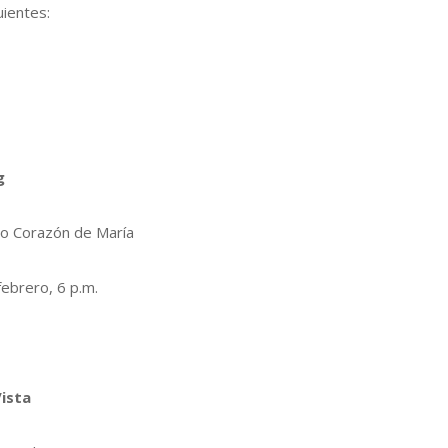
uientes:
g
o Corazón de María
febrero, 6 p.m.
Vista