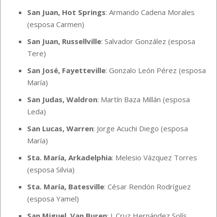
San Juan, Hot Springs
: Armando Cadena Morales
(esposa Carmen)
San Juan, Russellville
: Salvador González (esposa
Tere)
San José, Fayetteville
: Gonzalo León Pérez (esposa
María)
San Judas, Waldron
: Martín Baza Millán (esposa
Leda)
San Lucas, Warren
: Jorge Acuchi Diego (esposa
María)
Sta. María, Arkadelphia
: Melesio Vázquez Torres
(esposa Silvia)
Sta. María, Batesville
: César Rendón Rodríguez
(esposa Yamel)
San Miguel, Van Buren
: J. Cruz Hernández Solís